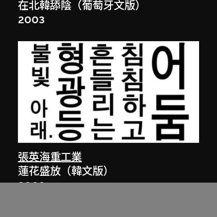
在北韓舔陰（葡萄牙文版）
2003
張英海重工業
蓮花盛放（韓文版）
2002