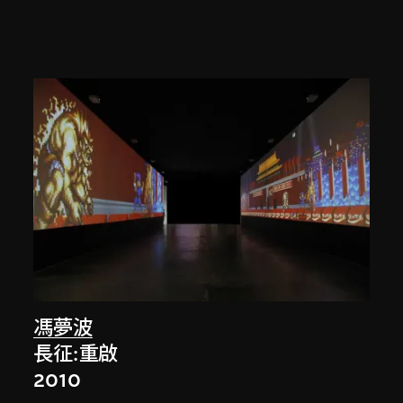
馮夢波
長征:重啟
2010