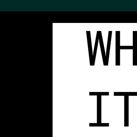
搜索M+藏品
Sea
19,052个结果
进一步筛选
关于M+藏品
探索世界顶级的二十及二十
一世纪视觉文化藏品。