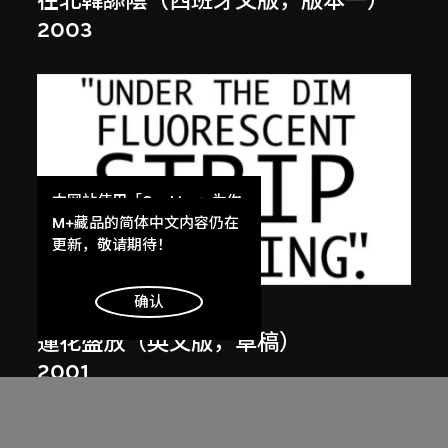
在北韓舔陰（西班牙文版，版本一）
2003
本网站使用「Cookies」为你
提供最好的网站体验。
M+藏品的简体中文内容仍在
了解更多
更新，敬请期待！
明白
确认
張英海重工業
蓮花盛放（英文版，草稿）
2001