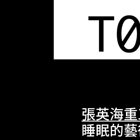
張英海重
睡眠的藝