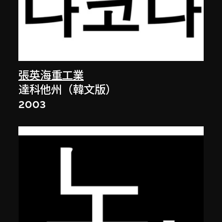
張英海重工業
達科他州（韓文版）
2003