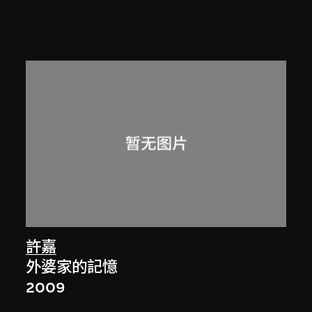
許嘉
外婆家的記憶
2009