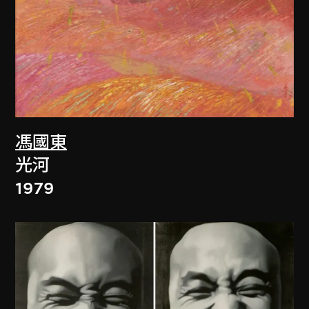
馮國東
光河
1979