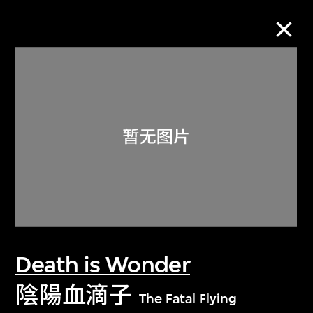
M+藏品
进一步筛选
搜索
关于M+藏品
Death is Wonder
探索世界顶级的二十及二十一世纪视觉
文化藏品。
陰陽血滴子
The Fatal Flying