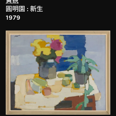
黃銳
圓明園 : 新生
1979