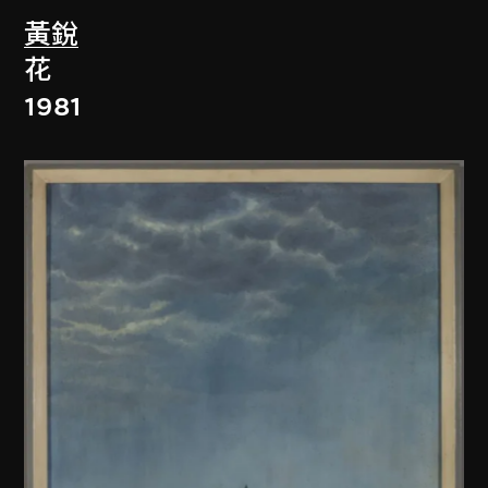
黃銳
花
1981