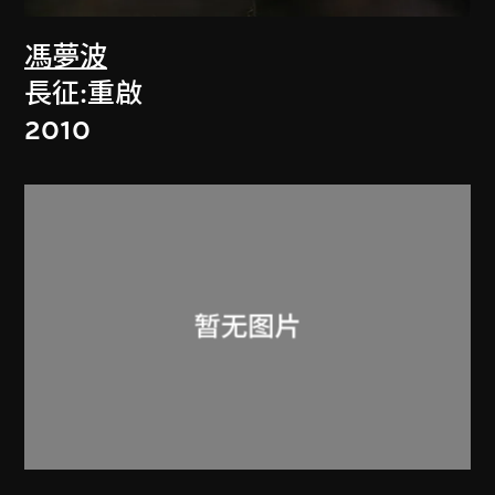
馮夢波
長征:重啟
2010