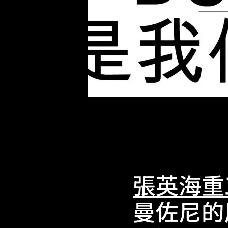
張英海重
曼佐尼的