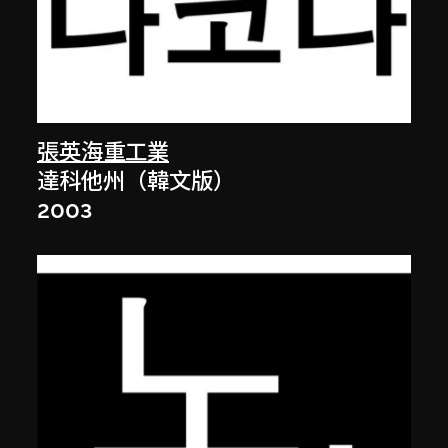
張英海重工業
達科他州（韓文版）
2003