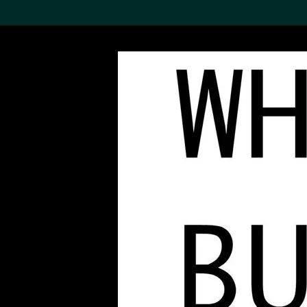
搜索M+藏品
Sea
19,052个结果
进一步筛选
关于M+藏品
探索世界顶级的二十及二十
一世纪视觉文化藏品。