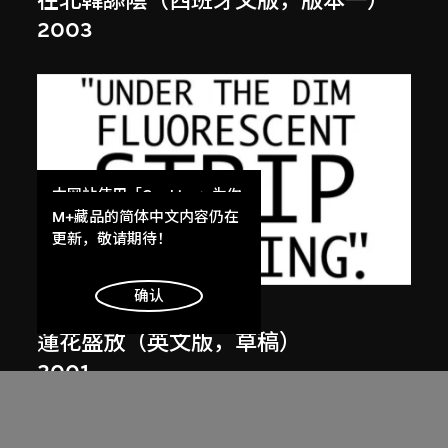
在北韓舔陰（西班牙文版，版本一）
2003
本网站使用「Cookies」为你
提供最好的网站体验。
M+藏品的简体中文内容仍在
了解更多
更新，敬请期待！
明白
确认
張英海重工業
蓮花盛放（英文版，草稿）
2001