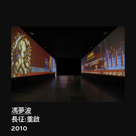
馮夢波
長征:重啟
2010