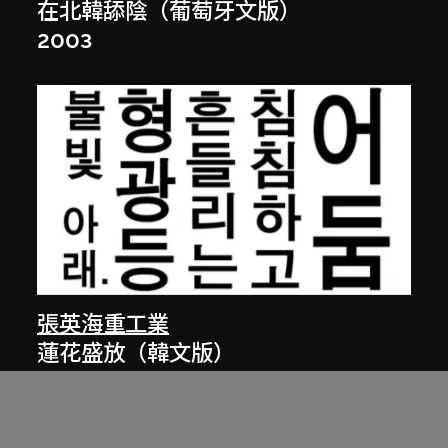
在北韓舔陰（葡萄牙文版）
2003
張英海重工業
蓮花盛放（韓文版）
2002