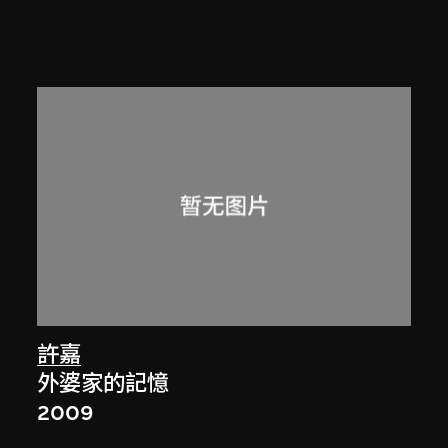
許嘉
外婆家的記憶
2009