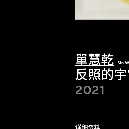
單慧乾
Sin W
反照的宇
2021
详细资料