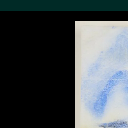
搜索M+藏品
Sea
19,052个结果
进一步筛选
关于M+藏品
探索世界顶级的二十及二十
一世纪视觉文化藏品。