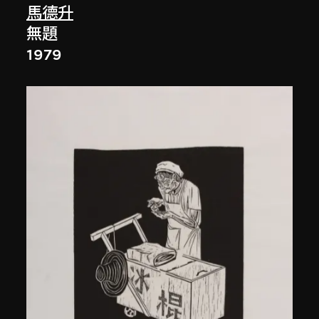
馬德升
無題
1979