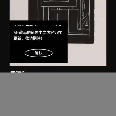
本网站使用「Cookies」为你
提供最好的网站体验。
M+藏品的简体中文内容仍在
了解更多
更新，敬请期待！
明白
确认
馬德升
仕女（一）
1979年，2005年印