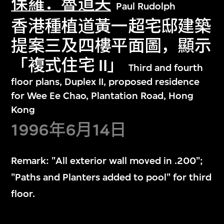
保羅．魯道夫
Paul Rudolph
香港種植道黃一超宅邸建築
提案三及四樓平面圖，顯示
「複式住宅 II」
Third and fourth
floor plans, Duplex II, proposed residence
for Wee Ee Chao, Plantation Road, Hong
Kong
1996年6月14日
Remark: "All exterior wall moved in .200";
"Paths and Planters added to pool" for third
floor.