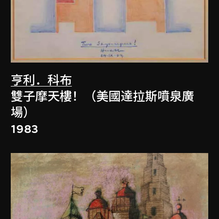
亨利．科布
雙子摩天樓！（美國達拉斯噴泉廣
場）
1983