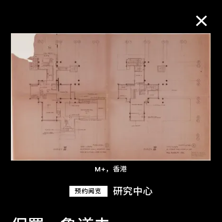
M+藏品
进一步筛选
搜索
关于M+藏品
M+，香港
探索世界顶级的二十及二十一世纪视觉
研究中心
预约阅览
文化藏品。