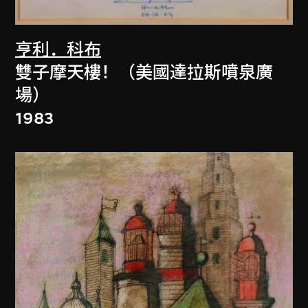
亨利．科布
雙子摩天樓！（美國達拉斯噴泉廣
場）
1983