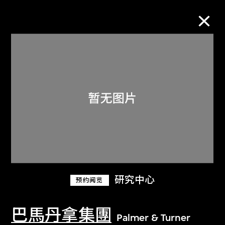
M+藏品
进一步筛选
搜索
关于M+藏品
研究中心
预约阅览
探索世界顶级的二十及二十一世纪视觉
文化藏品。
巴馬丹拿集團
Palmer & Turner