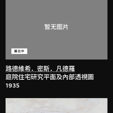
展出中
路德維希．密斯．凡德羅
庭院住宅研究平面及內部透視圖
1935