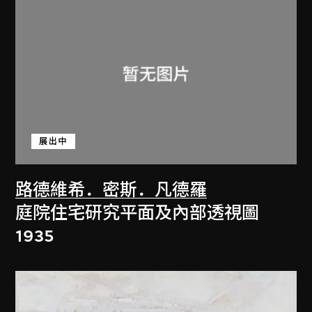
展出中
路德維希．密斯．凡德羅
庭院住宅研究平面及內部透視圖
1935