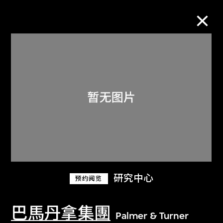
M+藏品
进一步筛选
搜索
关于M+藏品
研究中心
预约阅览
探索世界顶级的二十及二十一世纪视觉
文化藏品。
巴馬丹拿集團
Palmer & Turner