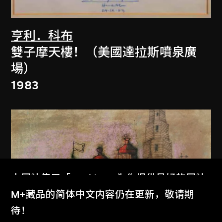
亨利．科布
雙子摩天樓！（美國達拉斯噴泉廣
場）
1983
本网站使用「Cookies」为你提供最好的网站
体验。
M+藏品的简体中文内容仍在更新，敬请期
了解更多
待！