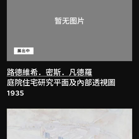
展出中
路德維希．密斯．凡德羅
庭院住宅研究平面及內部透視圖
1935