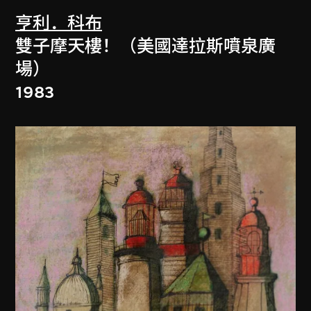
亨利．科布
雙子摩天樓！（美國達拉斯噴泉廣
場）
1983