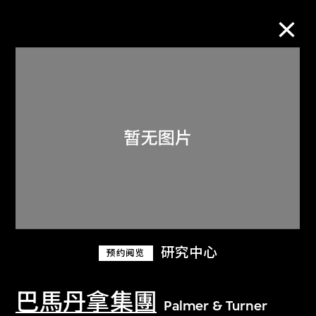
M+藏品
进一步筛选
搜索
关于M+藏品
研究中心
预约阅览
探索世界顶级的二十及二十一世纪视觉
文化藏品。
巴馬丹拿集團
Palmer & Turner