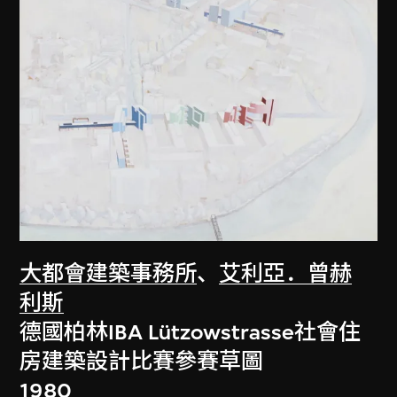
大都會建築事務所
、
艾利亞．曾赫
利斯
德國柏林IBA Lützowstrasse社會住
房建築設計比賽參賽草圖
1980