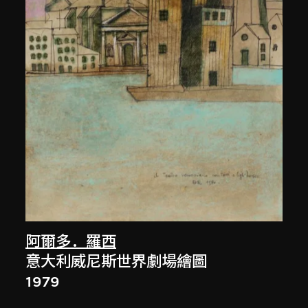
阿爾多．羅西
意大利威尼斯世界劇場繪圖
1979