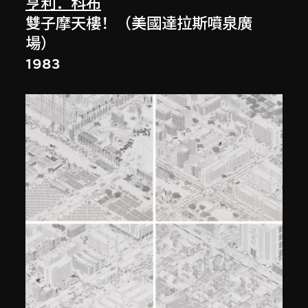
亨利．科布
雙子摩天樓！（美國達拉斯噴泉廣
場）
1983