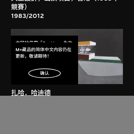
競賽）
1983/2012
本网站使用「Cookies」为你
提供最好的网站体验。
M+藏品的简体中文内容仍在
了解更多
更新，敬请期待！
明白
确认
展出中
扎哈．哈迪德
斜坡入口／坡度入口，夜景，山頂項
目，香港（1983年競賽）
1983/2012