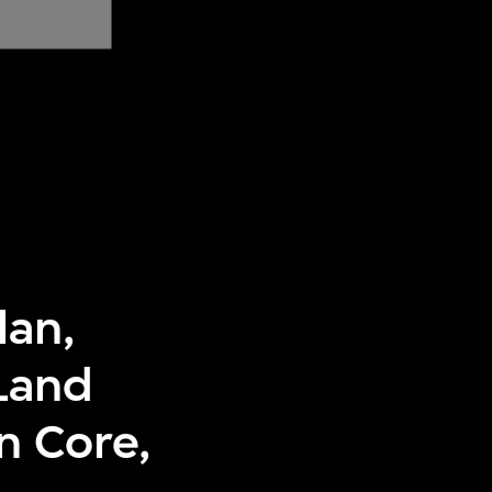
lan,
Land
n Core,