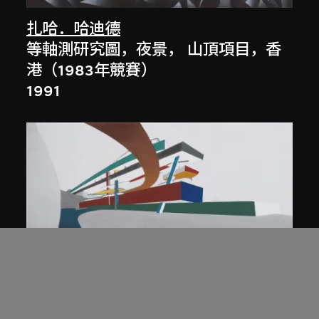
扎哈．哈迪德
等軸測研究圖，夜景， 山頂項目，香
港（1983年競賽）
1991
展出中
扎哈．哈迪德
庭院日景，山頂項目，香港（1983年
競賽）