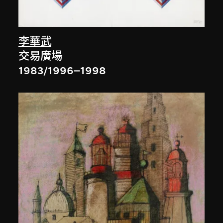
李華武
交易廣場
1983/1996–1998