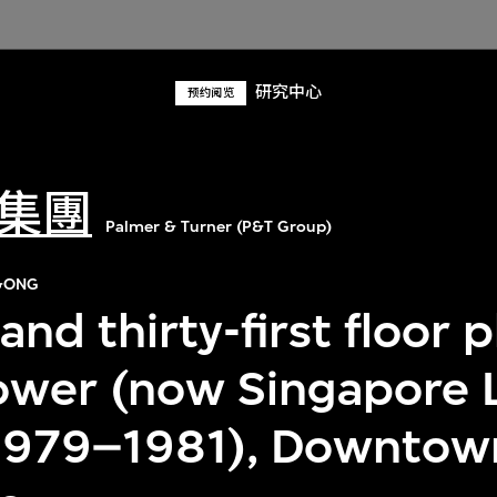
研究中心
预约阅览
集團
Palmer & Turner (P&T Group)
&ONG
and thirty-first floor p
Tower (now Singapore 
1979–1981), Downtow