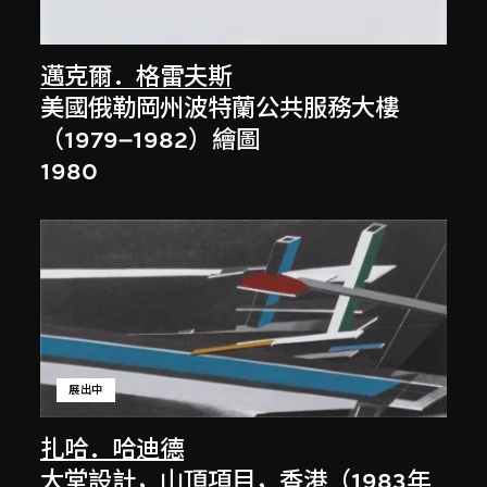
邁克爾．格雷夫斯
美國俄勒岡州波特蘭公共服務大樓
（1979–1982）繪圖
1980
展出中
扎哈．哈迪德
大堂設計，山頂項目，香港（1983年