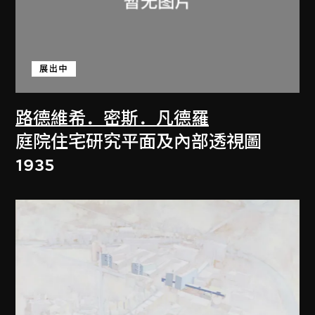
展出中
路德維希．密斯．凡德羅
庭院住宅研究平面及內部透視圖
1935