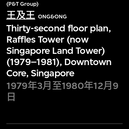
(P&T Group)
王及王
ONG&ONG
Thirty-second floor plan,
Raffles Tower (now
Singapore Land Tower)
(1979–1981), Downtown
Core, Singapore
1979年3月至1980年12月9
日