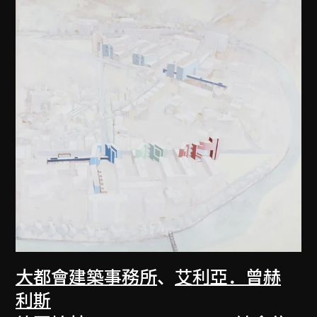
大都會建築事務所
、
艾利亞．曾赫
利斯