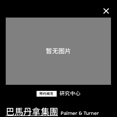
M+藏品
进一步筛选
搜索
关于M+藏品
研究中心
预约阅览
探索世界顶级的二十及二十一世纪视觉
文化藏品。
巴馬丹拿集團
Palmer & Turner