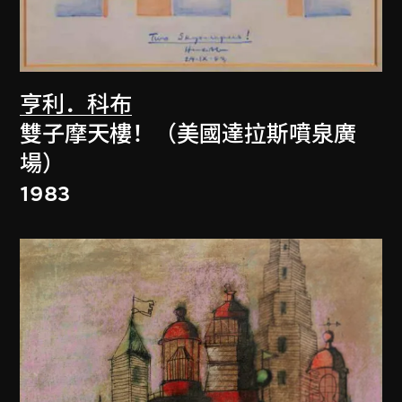
亨利．科布
雙子摩天樓！（美國達拉斯噴泉廣
場）
1983