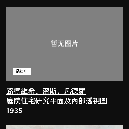
展出中
路德維希．密斯．凡德羅
庭院住宅研究平面及內部透視圖
1935