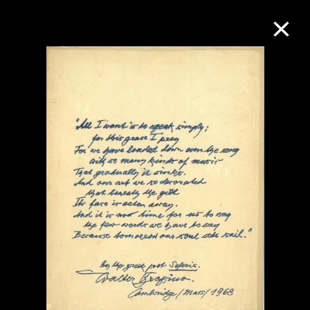
M+藏品
进一步筛选
搜索
关于M+藏品
探索世界顶级的二十及二十一世纪视觉
文化藏品。