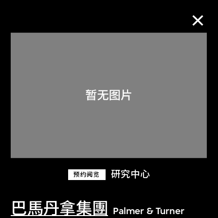
M+藏品
进一步筛选
搜索
关于M+藏品
研究中心
预约阅览
探索世界顶级的二十及二十一世纪视觉
文化藏品。
巴馬丹拿集團
Palmer & Turner