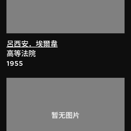
呂西安．埃爾韋
高等法院
1955