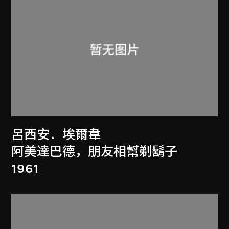
呂西安．埃爾韋
阿美達巴德，朋友相幫剃鬍子
1961