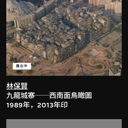
展出中
林保賢
九龍城寨──西南面鳥瞰圖
1989年，2013年印