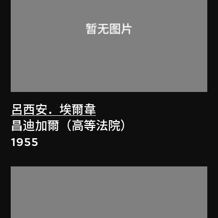
呂西安．埃爾韋
昌迪加爾（高等法院）
1955