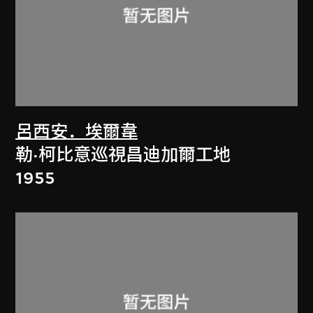
呂西安．埃爾韋
勒·柯比意巡視昌迪加爾工地
1955