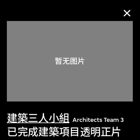
M+藏品
进一步筛选
搜索
关于M+藏品
建築三人小組
探索世界顶级的二十及二十一世纪视觉
Architects Team 3
文化藏品。
已完成建築項目透明正片