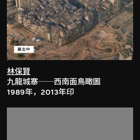
展出中
林保賢
九龍城寨──西南面鳥瞰圖
1989年，2013年印