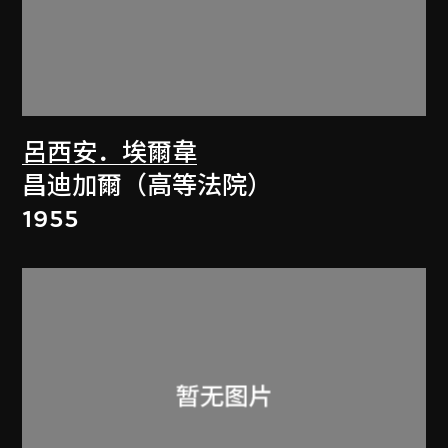
呂西安．埃爾韋
昌迪加爾（高等法院）
1955