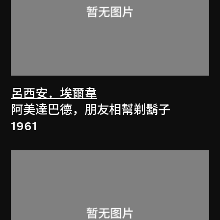
呂西安．埃爾韋
阿美達巴德，朋友相幫剃鬍子
1961