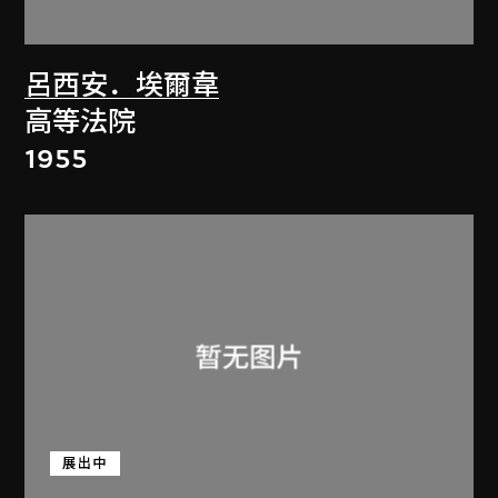
呂西安．埃爾韋
高等法院
1955
展出中