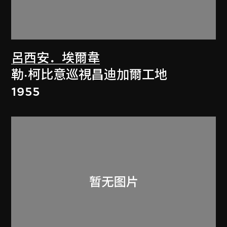
呂西安．埃爾韋
勒·柯比意巡視昌迪加爾工地
1955