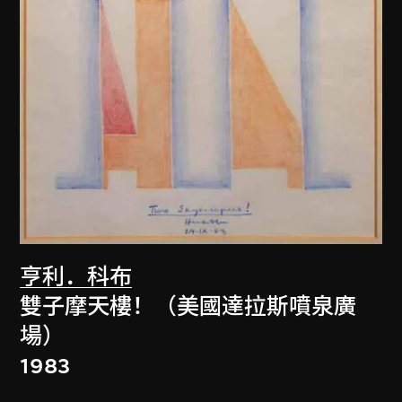
亨利．科布
雙子摩天樓！（美國達拉斯噴泉廣
場）
1983