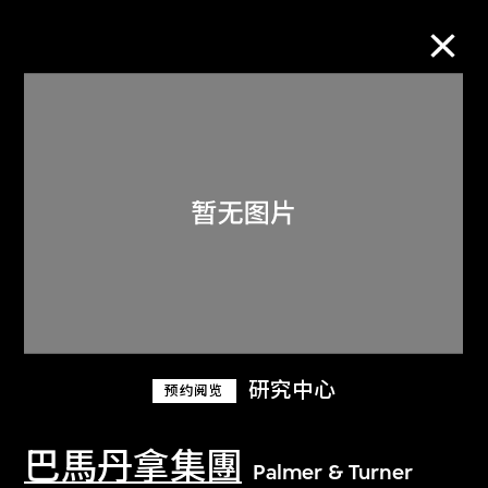
M+藏品
进一步筛选
搜索
关于M+藏品
研究中心
预约阅览
探索世界顶级的二十及二十一世纪视觉
文化藏品。
巴馬丹拿集團
Palmer & Turner