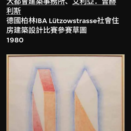
大都會建築事務所
、
艾利亞．曾赫
利斯
德國柏林IBA Lützowstrasse社會住
房建築設計比賽參賽草圖
1980