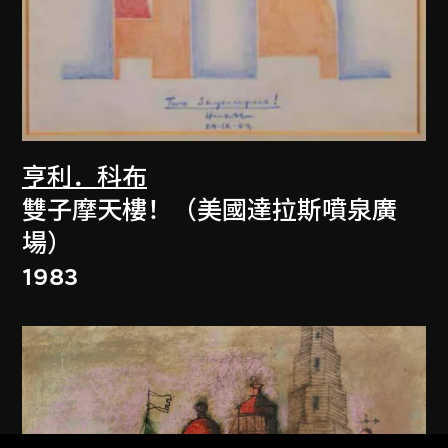
亨利．科布
雙子摩天樓！（美國達拉斯噴泉廣
場）
1983