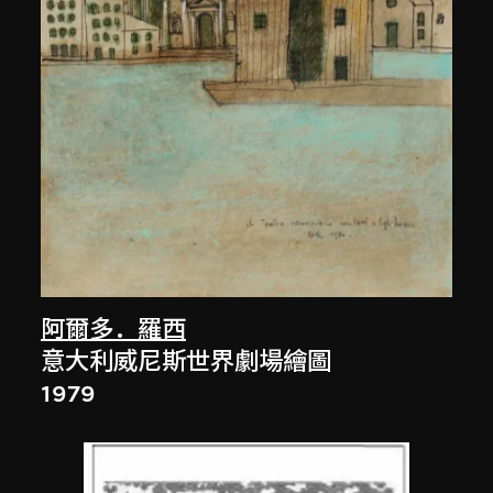
阿爾多．羅西
意大利威尼斯世界劇場繪圖
1979