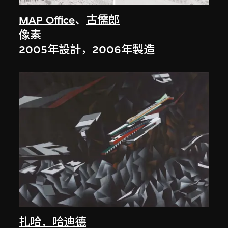
MAP Office
、
古儒郎
像素
2005年設計，2006年製造
扎哈．哈迪德