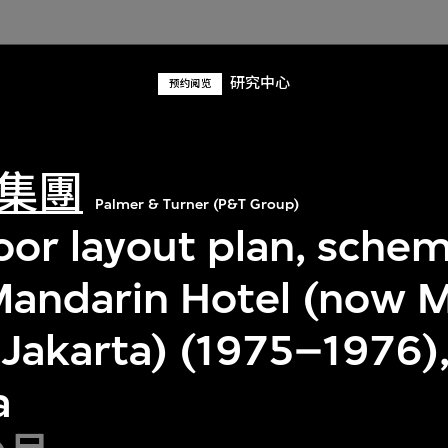
研究中心
预约阅览
集團
Palmer & Turner (P&T Group)
loor layout plan, schem
Mandarin Hotel (now 
 Jakarta) (1975–1976),
a