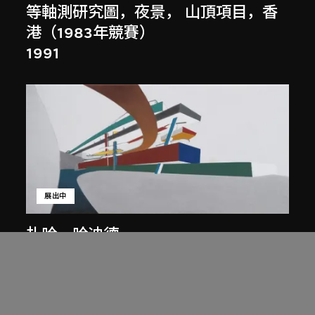
等軸測研究圖，夜景， 山頂項目，香
港（1983年競賽）
1991
展出中
扎哈．哈迪德
庭院日景，山頂項目，香港（1983年
競賽）
1983/2012