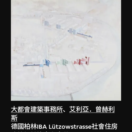
大都會建築事務所
、
艾利亞．曾赫利
斯
德國柏林IBA Lützowstrasse社會住房