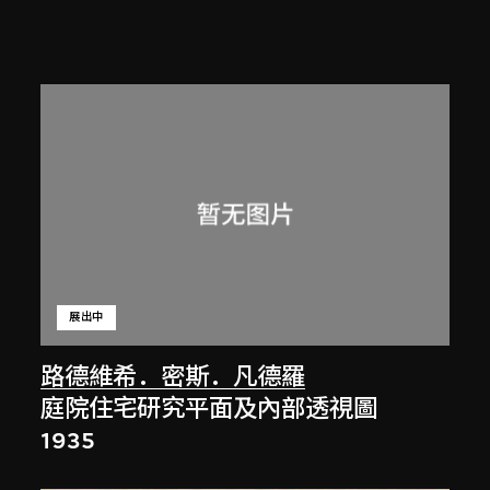
展出中
路德維希．密斯．凡德羅
庭院住宅研究平面及內部透視圖
1935