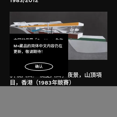
1983/2012
本网站使用「Cookies」为你
提供最好的网站体验。
M+藏品的简体中文内容仍在
了解更多
更新，敬请期待！
展出中
扎哈．哈迪德
明白
确认
斜坡入口／坡度入口，夜景，山頂項
目，香港（1983年競賽）
1983/2012