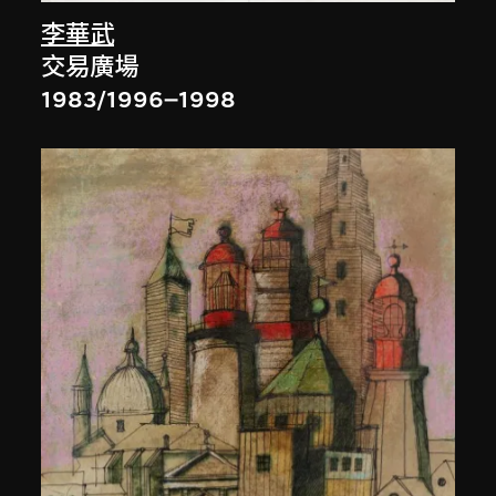
李華武
交易廣場
1983/1996–1998