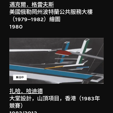
邁克爾．格雷夫斯
美國俄勒岡州波特蘭公共服務大樓
（1979–1982）繪圖
1980
展出中
扎哈．哈迪德
大堂設計，山頂項目，香港（1983年
競賽）