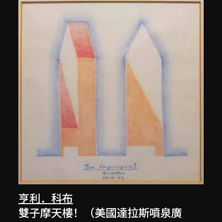
亨利．科布
雙子摩天樓！（美國達拉斯噴泉廣