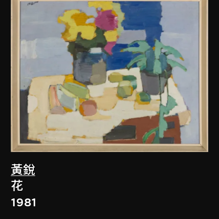
黃銳
花
1981