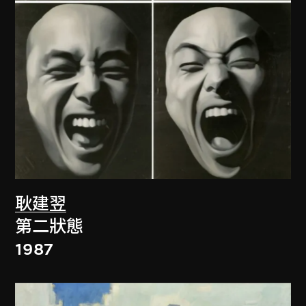
耿建翌
第二狀態
1987