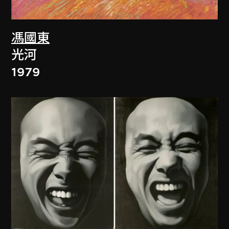
馮國東
光河
1979