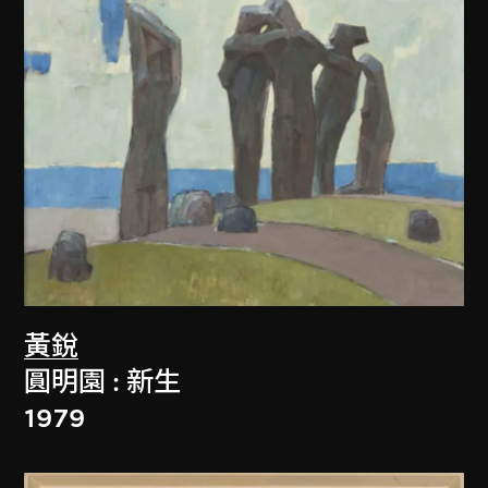
黃銳
圓明園 : 新生
1979