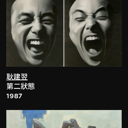
耿建翌
第二狀態
1987