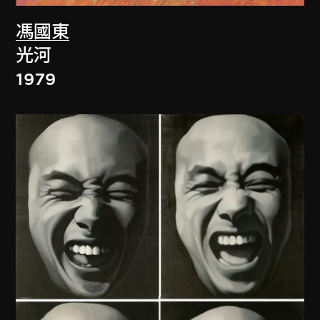
馮國東
光河
1979