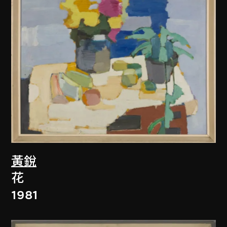
黃銳
花
1981