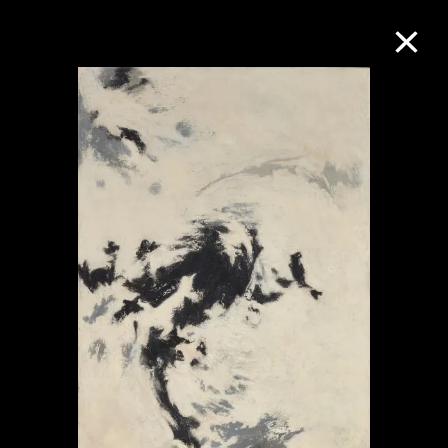
M+藏品
进一步筛选
搜索
关于M+藏品
探索世界顶级的二十及二十一世纪视觉
文化藏品。