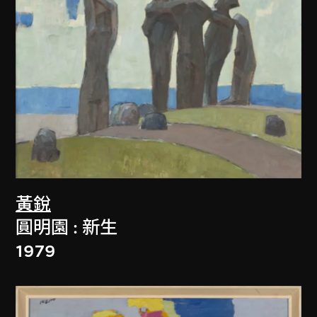
黃銳
圓明園 : 新生
1979