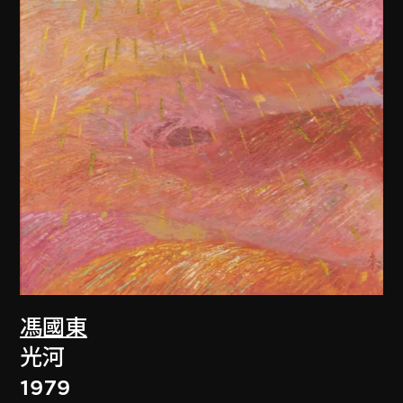
馮國東
光河
1979