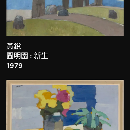
黃銳
圓明園 : 新生
1979