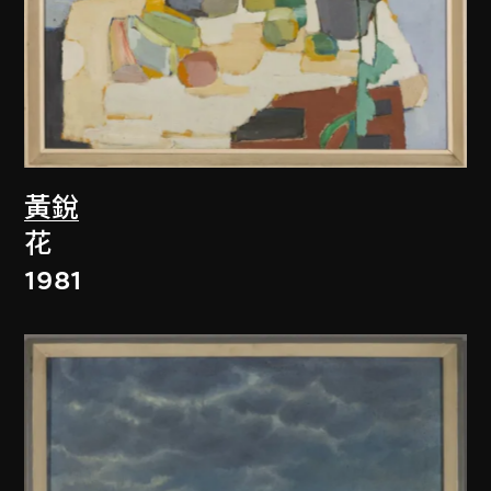
黃銳
花
1981