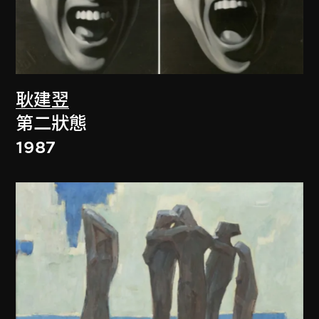
耿建翌
第二狀態
1987