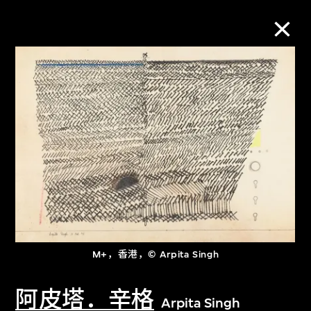
M+藏品
进一步筛选
搜索
关于M+藏品
M+，香港，© Arpita Singh
探索世界顶级的二十及二十一世纪视觉
文化藏品。
阿皮塔．辛格
Arpita Singh