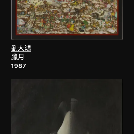
劉大鴻
臘月
1987