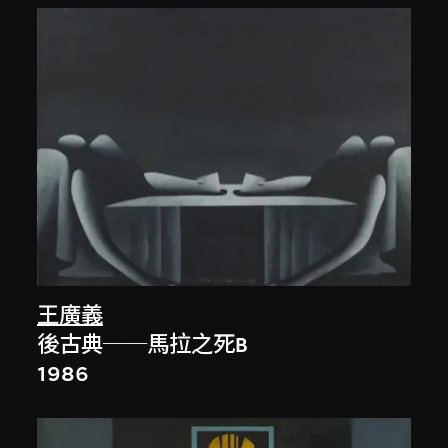
王廣義
後古典──馬拉之死B
1986