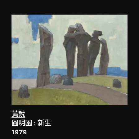
黃銳
圓明園 : 新生
1979