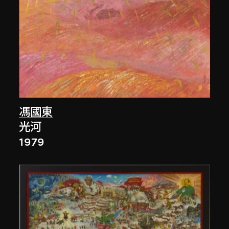
馮國東
光河
1979