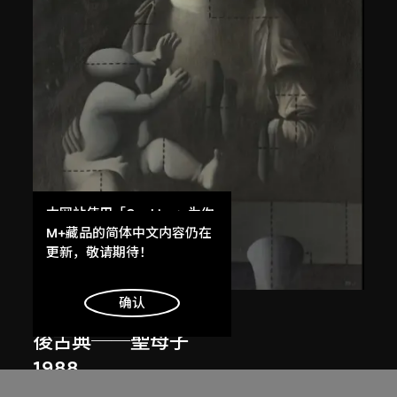
本网站使用「Cookies」为你
提供最好的网站体验。
M+藏品的简体中文内容仍在
了解更多
更新，敬请期待！
明白
确认
王廣義
後古典──聖母子
1988