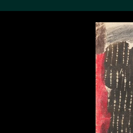
搜索M+藏品
Sea
19,052个结果
进一步筛选
关于M+藏品
探索世界顶级的二十及二十
一世纪视觉文化藏品。