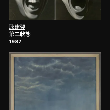
耿建翌
第二狀態
1987