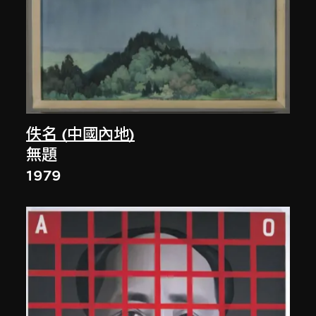
佚名 (中國內地)
無題
1979