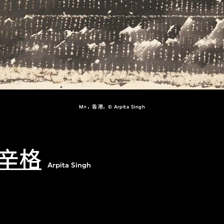
M+，香港，© Arpita Singh
辛格
Arpita Singh