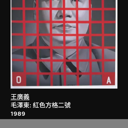
王廣義
毛澤東: 紅色方格二號
1989