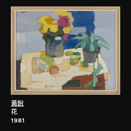
黃銳
花
1981