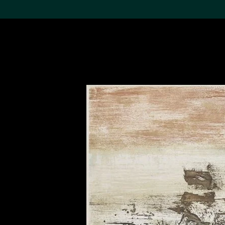
搜索M+藏品
Sea
19,052个结果
进一步筛选
关于M+藏品
探索世界顶级的二十及二十
一世纪视觉文化藏品。