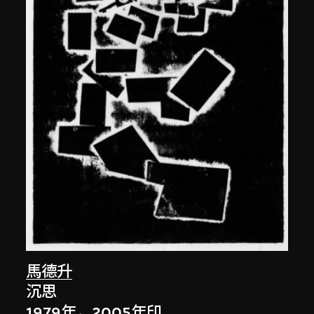
馬德升
沉思
1979年，2005年印