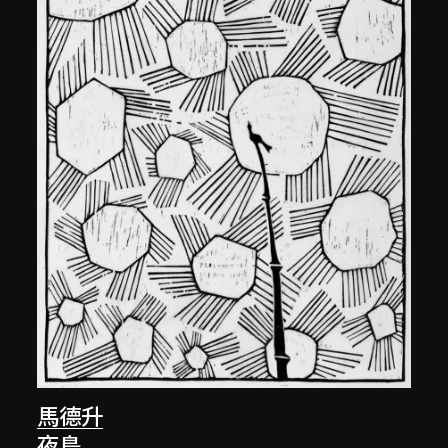
馬德升
夜鳥