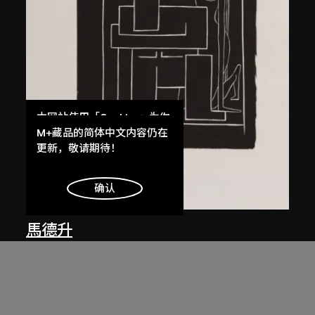
本网站使用「Cookies」为你
提供最好的网站体验。
M+藏品的简体中文内容仍在
了解更多
更新，敬请期待！
明白
确认
馬德升
仕女（一）
1979年，2005年印