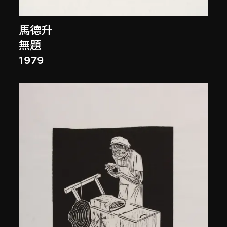
馬德升
無題
1979