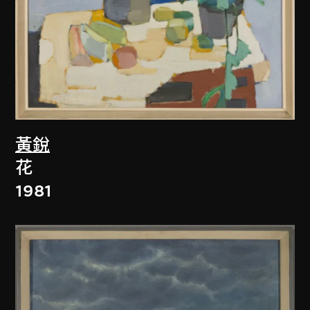
黃銳
花
1981