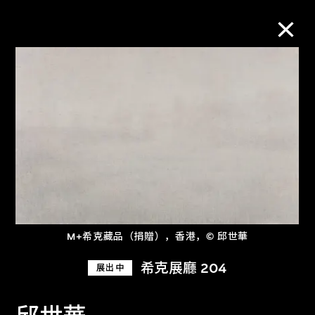
M+藏品
进一步筛选
搜索
关于M+藏品
M+希克藏品（捐贈），香港，© 邱世華
探索世界顶级的二十及二十一世纪视觉
希克展廳 204
展出中
文化藏品。