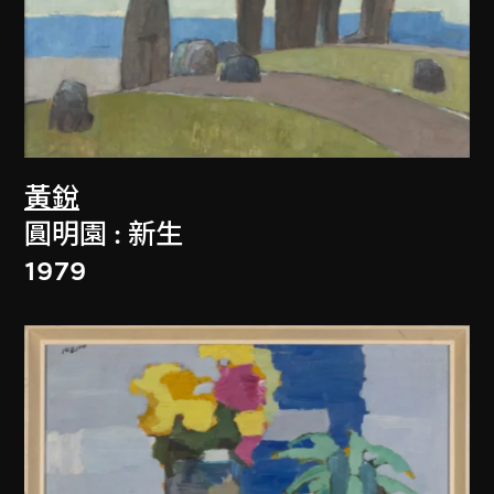
黃銳
圓明園 : 新生
1979