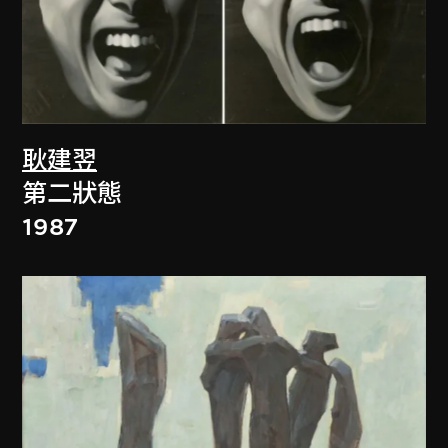
耿建翌
第二狀態
1987