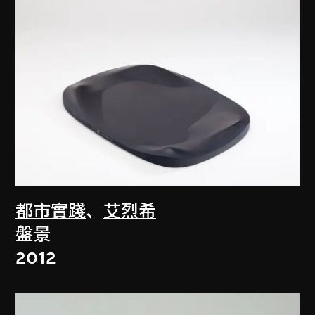
都市實踐
、
艾烈希
盤景
2012