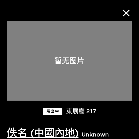
M+藏品
进一步筛选
搜索
关于M+藏品
東展廳 217
展出中
探索世界顶级的二十及二十一世纪视觉
文化藏品。
佚名 (中國內地)
Unknown