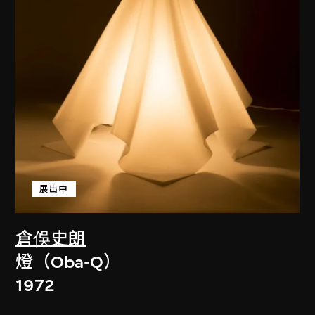
展出中
倉俁史朗
燈（Oba-Q）
1972