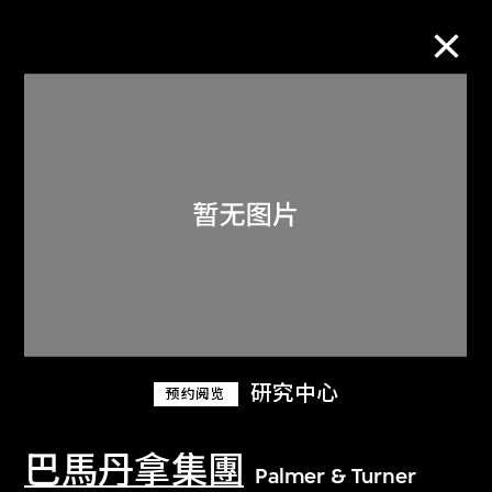
M+藏品
进一步筛选
搜索
关于M+藏品
研究中心
预约阅览
探索世界顶级的二十及二十一世纪视觉
文化藏品。
巴馬丹拿集團
Palmer & Turner