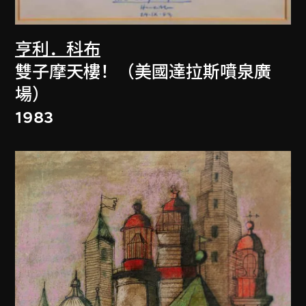
亨利．科布
雙子摩天樓！（美國達拉斯噴泉廣
場）
1983