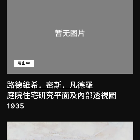
展出中
路德維希．密斯．凡德羅
庭院住宅研究平面及內部透視圖
1935