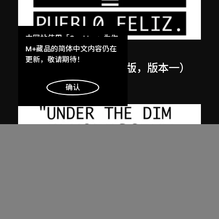
本网站使用「Cookies」为你
提供最好的网站体验。
M+藏品的简体中文内容仍在
張英海重工業
了解更多
更新，敬请期待！
在北韓舔陰（西班牙文版，版本一）
2003
明白
确认