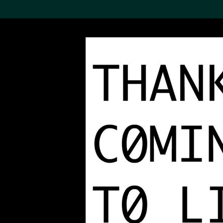
搜索M+藏品
Sea
19,052个结果
进一步筛选
关于M+藏品
探索世界顶级的二十及二十
一世纪视觉文化藏品。