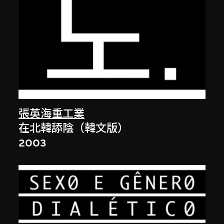
張英海重工業
在北韓舔陰（韓文版）
2003