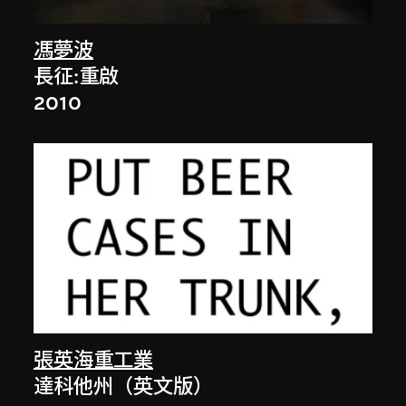
馮夢波
長征:重啟
2010
張英海重工業
達科他州（英文版）