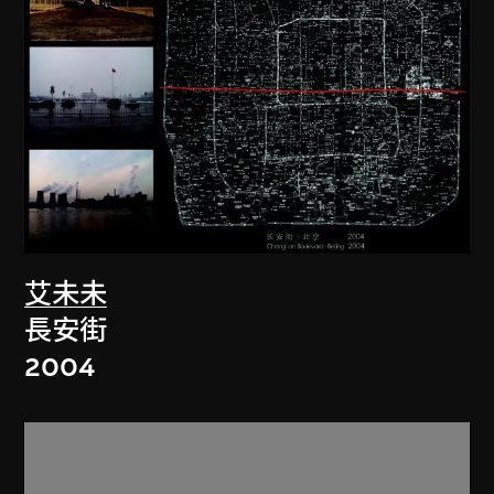
艾未未
長安街
2004