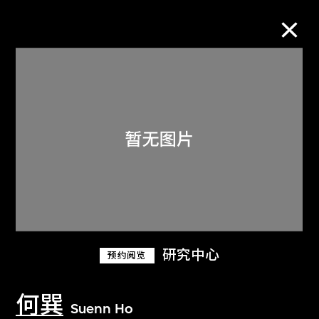
M+藏品
进一步筛选
搜索
关于M+藏品
研究中心
预约阅览
探索世界顶级的二十及二十一世纪视觉
文化藏品。
何巽
Suenn Ho