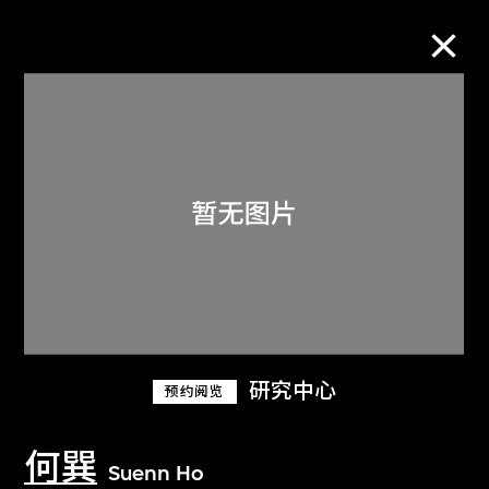
M+藏品
进一步筛选
搜索
关于M+藏品
研究中心
预约阅览
探索世界顶级的二十及二十一世纪视觉
文化藏品。
何巽
Suenn Ho