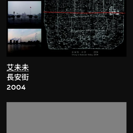
艾未未
長安街
2004