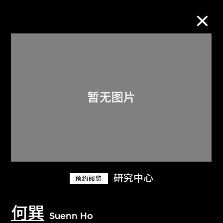
M+藏品
进一步筛选
搜索
关于M+藏品
研究中心
预约阅览
探索世界顶级的二十及二十一世纪视觉
文化藏品。
何巽
Suenn Ho