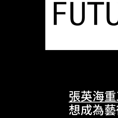
張英海重
想成為藝