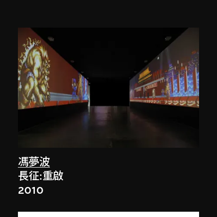
馮夢波
長征:重啟
2010