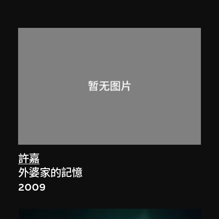
許嘉
外婆家的記憶
2009