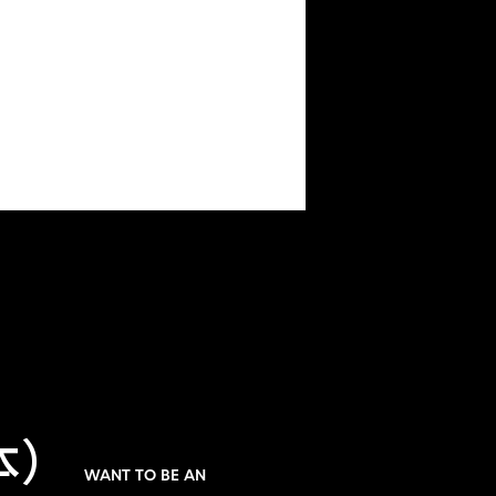
本）
WANT TO BE AN