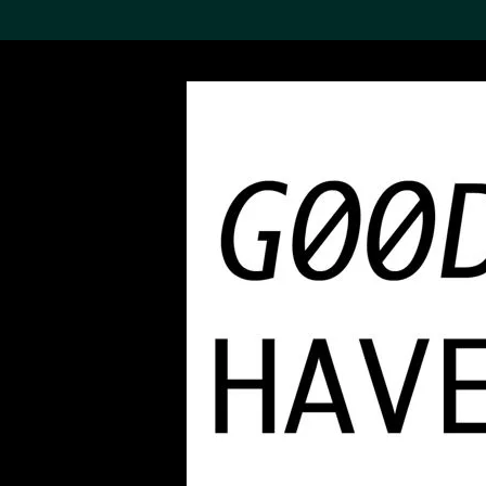
搜索M+藏品
Sea
19,052个结果
进一步筛选
关于M+藏品
探索世界顶级的二十及二十
一世纪视觉文化藏品。