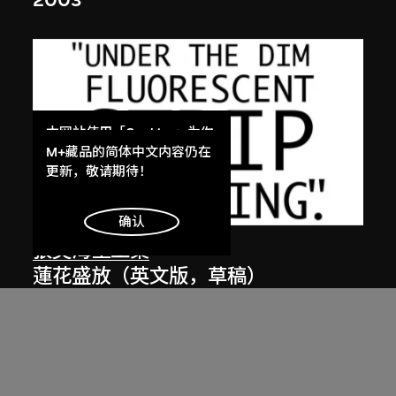
2003
本网站使用「Cookies」为你
提供最好的网站体验。
M+藏品的简体中文内容仍在
了解更多
更新，敬请期待！
明白
确认
張英海重工業
蓮花盛放（英文版，草稿）
2001