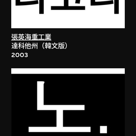
張英海重工業
達科他州（韓文版）
2003