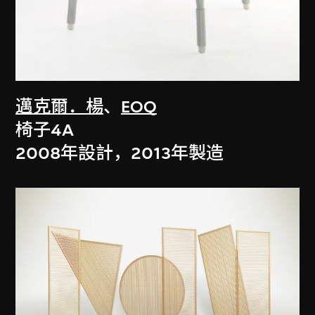
邁克爾．楊
、
EOQ
椅子4A
2008年設計，2013年製造