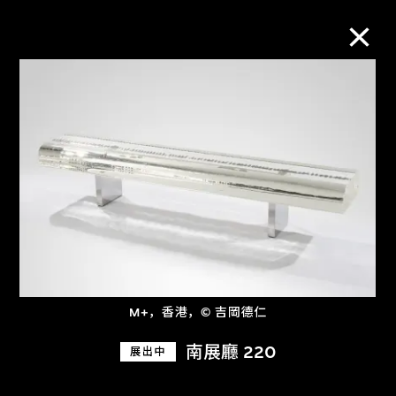
M+藏品
进一步筛选
搜索
关于M+藏品
M+，香港，© 吉岡德仁
探索世界顶级的二十及二十一世纪视觉
南展廳 220
展出中
文化藏品。