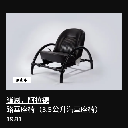
展出中
羅恩．阿拉德
路華座椅（3.5公升汽車座椅）
1981