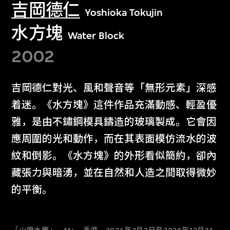
吉岡德仁
Yoshioka Tokujin
水方塊
Water Block
2002
吉岡德仁對光、風和聲音等「無形元素」深感
着迷。《水方塊》這件作品充滿動感、輕盈優
雅，是由不鏽鋼模具鑄造的玻璃製成。它會因
應周圍的光和動作，而在其表面模仿流水的波
紋和倒影。《水方塊》的外形看似簡約，卻內
藏張力與暗湧，並在自然和人造之間取得微妙
的平衡。