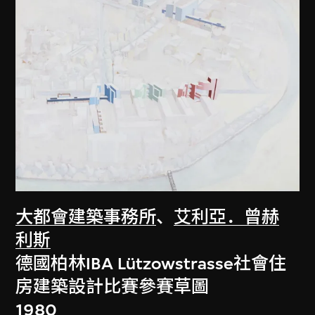
大都會建築事務所
、
艾利亞．曾赫
利斯
德國柏林IBA Lützowstrasse社會住
房建築設計比賽參賽草圖
1980