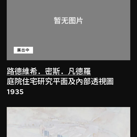
展出中
路德維希．密斯．凡德羅
庭院住宅研究平面及內部透視圖
1935