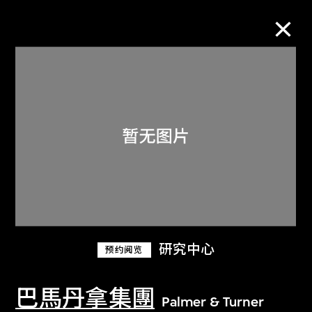
M+藏品
进一步筛选
搜索
关于M+藏品
研究中心
预约阅览
探索世界顶级的二十及二十一世纪视觉
文化藏品。
巴馬丹拿集團
Palmer & Turner