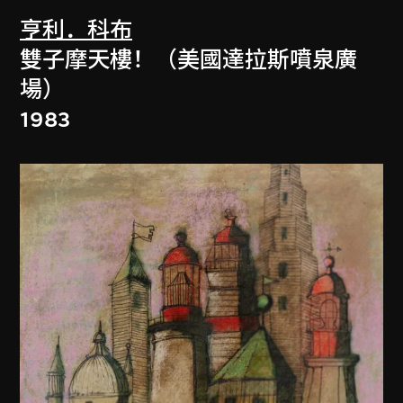
亨利．科布
雙子摩天樓！（美國達拉斯噴泉廣
場）
1983