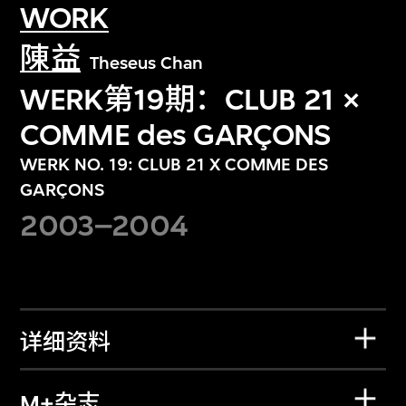
WORK
陳益
Theseus Chan
WERK第19期：CLUB 21 ×
COMME des GARÇONS
WERK NO. 19: CLUB 21 X COMME DES
GARÇONS
2003–2004
详细资料
M+杂志