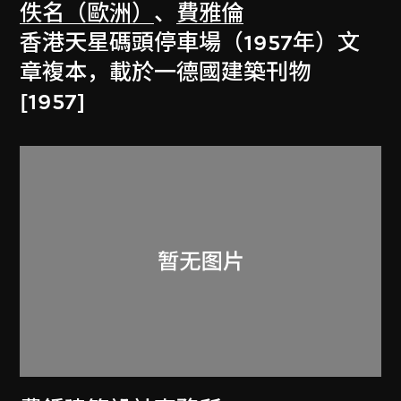
佚名（歐洲）
、
費雅倫
香港天星碼頭停車場（1957年）文
章複本，載於一德國建築刊物
[1957]