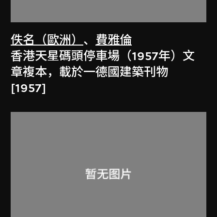
佚名（歐洲）
、
費雅倫
香港天星碼頭停車場（1957年）文
章複本，載於一德國建築刊物
[1957]