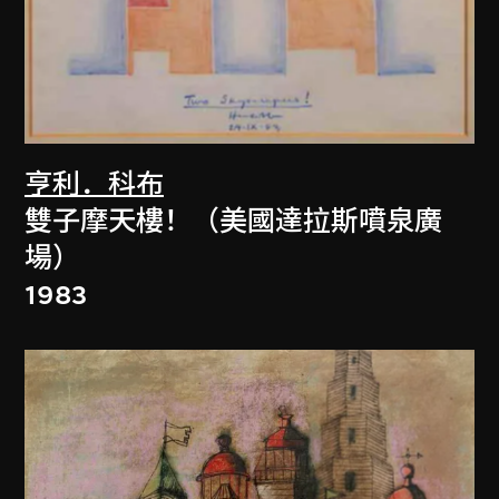
亨利．科布
雙子摩天樓！（美國達拉斯噴泉廣
場）
1983