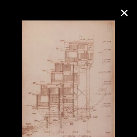
M+藏品
进一步筛选
搜索
关于M+藏品
探索世界顶级的二十及二十一世纪视觉
文化藏品。