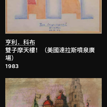
亨利．科布
雙子摩天樓！（美國達拉斯噴泉廣
場）
1983