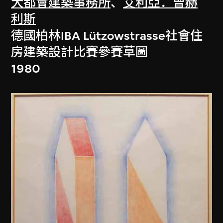
大都會建築事務所
、
艾利亞．曾赫
利斯
德國柏林IBA Lützowstrasse社會住
房建築設計比賽參賽草圖
1980