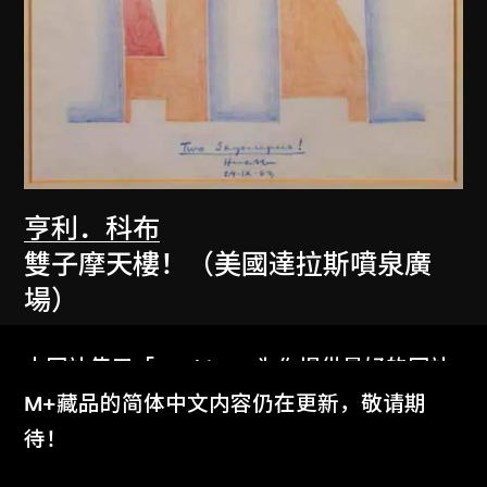
亨利．科布
雙子摩天樓！（美國達拉斯噴泉廣
場）
1983
本网站使用「Cookies」为你提供最好的网站
体验。
M+藏品的简体中文内容仍在更新，敬请期
了解更多
待！