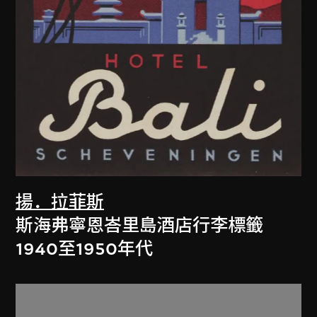
揚．拉菲斯
斯海弗寧恩峇里島酒店行李標籤
1940至1950年代