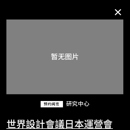
M+藏品
进一步筛选
搜索
关于M+藏品
研究中心
预约阅览
探索世界顶级的二十及二十一世纪视觉
文化藏品。
世界設計會議日本運營會