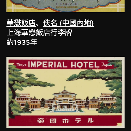
華懋飯店
、
佚名 (中國內地)
上海華懋飯店行李牌
約1935年