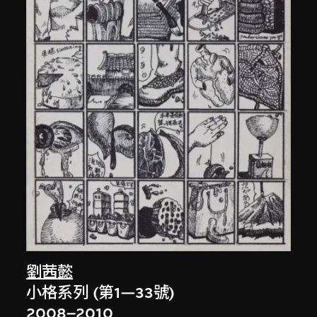
劉茜懿
小格系列 (第1—33號)
2008–2010