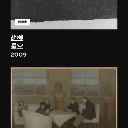
展出中
胡柳
星空
2009