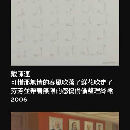
戴陳連
可惜那無情的春風吹落了鮮花吹走了
芬芳並帶著無限的感傷偷偷整理絲裙
2006