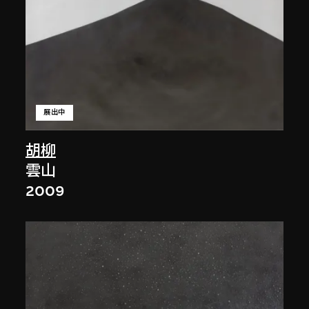
展出中
胡柳
雲山
2009