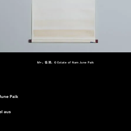
M+，香港，© Estate of Nam June Paik
une Paik
l aus