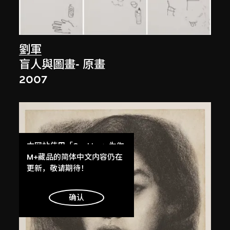
劉軍
盲人與圖畫- 原畫
2007
本网站使用「Cookies」为你
提供最好的网站体验。
M+藏品的简体中文内容仍在
了解更多
更新，敬请期待！
明白
确认