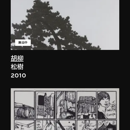
展出中
胡柳
松樹
2010