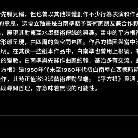
先驅見稱，但也曾以其他媒體創作不少行為表演和作品，
」的意思，這幅立軸畫是白南準贈予藝術家朋友兼合作
品，展現其對東亞水墨藝術傳統的興趣。畫中的平方根
號形態呈現，由四周的負空間包圍。作品的構圖與當中
未明。在其後一些紙本作品中，白南準也曾用上根號，
負的變數。白南準與先鋒作曲家約翰．基治多有交流，
方根》是1950年代末至1960年代初白南準在西德
表作，其時正值激浪派藝術運動發端。《平方根》貫通
品既尋問哲理，亦意味着無限的可能性。