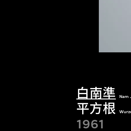
白南準
Nam J
平方根
Wurze
1961