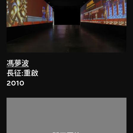
馮夢波
長征:重啟
2010