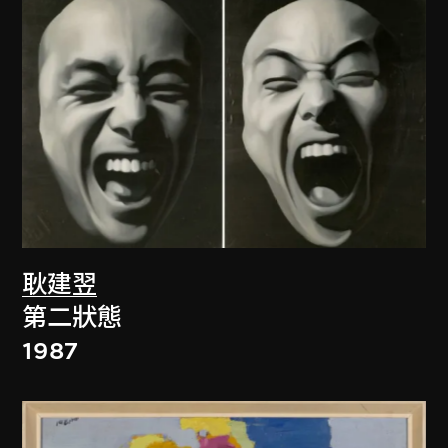
耿建翌
第二狀態
1987