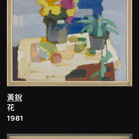
黃銳
花
1981