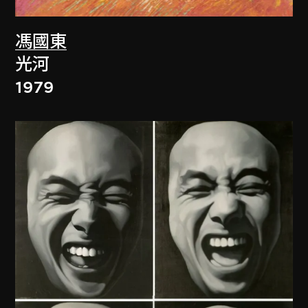
馮國東
光河
1979