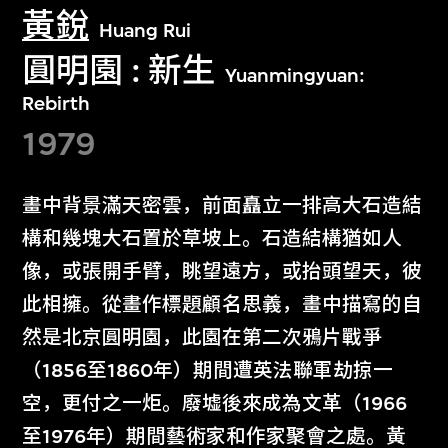
黃銳
Huang Rui
圓明園 : 新生
Yuanmingyuan:
Rebirth
1979
畫中背景滿天密雲，前面矗立一排高大石造結
構和幾塊大石置於草坡上。石造結構猶如人
像，或張開手臂，眺望遠方，或抬頭望天，彼
此相擁。從畫作標題顧名思義，畫中描寫的自
然是北京圓明園，此園在第二次鴉片戰爭
（1856至1860年）期間遭英法聯軍劫掠一
空，更付之一炬。廢墟後來成為文革（1966
至1976年）期間藝術家和作家聚會之處。黃