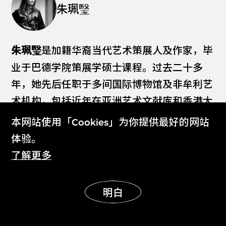
朱珮瑿
朱珮瑿
是加籍华裔当代艺术策展人及作家，毕
业于巴德学院策展学硕士课程。过去二十多
年，她先后任职于多间国际博物馆及非牟利艺
术机构，包括近年在亚洲艺术文献库和香港大
馆当代美术馆担任的策展工作。她亦创立多个
本网站使用「Cookies」为你提供最好的网站
独立策展计划，包括RED-I Projects（2004–
体验。
2008）、与Savannah Gorton共同创立的
了解更多
Forever & Today（2008年至今），以及
CCFWW_HK（2025年至今）。她的文章散见
明白
于全球各大出版物。