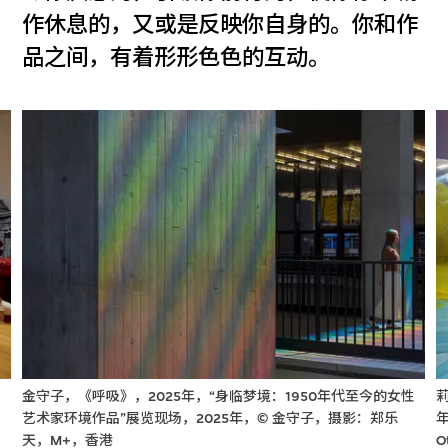
作休息的，又或是反映你自身的。你和作
品之间，有着形形色色的互动。
金守子，《呼吸》，2025年，“身临梦境：1950年代至今的女性
，
艺术家环境作品”展览现场，2025年，© 金守子，摄影：郑乐
年
天，M+，香港
O