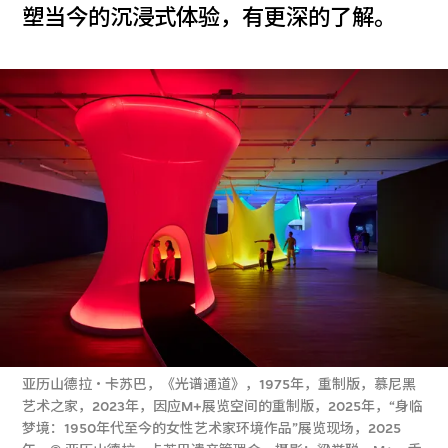
塑当今的沉浸式体验，有更深的了解。
亚历山德拉・卡苏巴，《光谱通道》，1975年，重制版，慕尼黑
艺术之家，2023年，因应M+展览空间的重制版，2025年，“身临
梦境：1950年代至今的女性艺术家环境作品”展览现场，2025