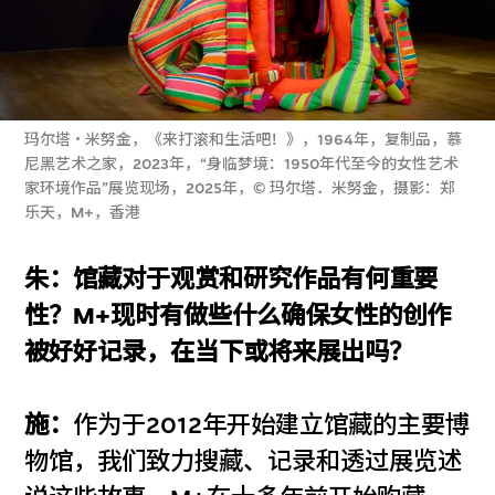
玛尔塔・米努金，《来打滚和生活吧！》，1964年，复制品，慕
尼黑艺术之家，2023年，“身临梦境：1950年代至今的女性艺术
家环境作品”展览现场，2025年，© 玛尔塔．米努金，摄影：郑
乐天，M+，香港
朱：馆藏对于观赏和研究作品有何重要
性？M+现时有做些什么确保女性的创作
被好好记录，在当下或将来展出吗？
施：
作为于2012年开始建立馆藏的主要博
物馆，我们致力搜藏、记录和透过展览述