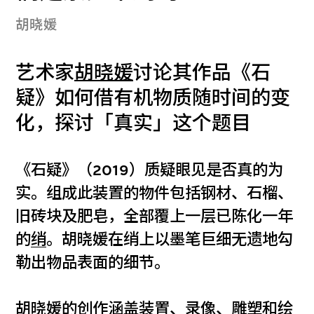
胡晓媛
艺术家
胡晓媛
讨论其作品《石
疑》如何借有机物质随时间的变
化，探讨「真实」这个题目
《石疑》（2019）质疑眼见是否真的为
实。组成此装置的物件包括钢材、石榴、
旧砖块及肥皂，全部覆上一层已陈化一年
的
绡
。胡晓媛在绡上以墨笔巨细无遗地勾
勒出物品表面的细节。
胡晓媛的创作涵盖装置、录像、雕塑和绘