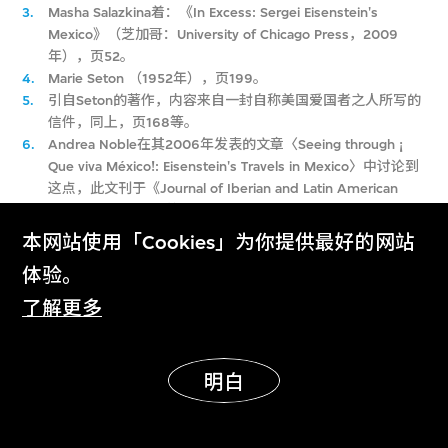
3.
Masha Salazkina着：《In Excess: Sergei Eisenstein's
Mexico》（芝加哥：University of Chicago Press，2009
年），页52。
4.
Marie Seton （1952年），页199。
5.
引自Seton的著作，内容来自一封自称美国爱国者之人所写的
信件，同上，页168等。
6.
Andrea Noble在其2006年发表的文章〈Seeing through ¡
Que viva México!: Eisenstein's Travels in Mexico〉中讨论到
这点，此文刊于《Journal of Iberian and Latin American
Studies》，卷12，第2至3期，2006年，页173–187。
7.
作家Anita Brenner人脉广阔，撰写了一本关于墨西哥艺术及
本网站使用「Cookies」为你提供最好的网站
摄影的书籍，名为《Idols Behind Altars》（纽约：1929
体验。
年）。爱森斯坦认为此书「读之趣味盎然」。
了解更多
明白
更多故事