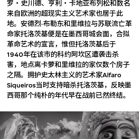
罗‧史川德、亨利‧卡地亚布列松和数名
来自欧洲的超现实主义艺术家也居于此
地。安德烈·布勒东和里维拉与苏联流亡革
命家托洛茨基便是在墨西哥城会面，合拟
革命艺术的宣言，惟但托洛茨基后于
1940年在该市的科约阿坎区遭袭击杀
害，地点离卡萝和里维拉的家仅数个房子
之隔。拥护史太林主义的艺术家Alfaro
Siqueiros当时支持暗杀托洛茨基，反映墨
西哥那个纯朴的年代早在战前已然终结。