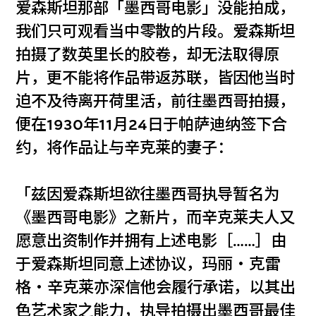
爱森斯坦那部「墨西哥电影」没能拍成，
我们只可观看当中零散的片段。爱森斯坦
拍摄了数英里长的胶卷，却无法取得原
片，更不能将作品带返苏联，皆因他当时
迫不及待离开荷里活，前往墨西哥拍摄，
便在1930年11月24日于帕萨迪纳签下合
约，将作品让与辛克莱的妻子：
「兹因爱森斯坦欲往墨西哥执导暂名为
《墨西哥电影》之新片，而辛克莱夫人又
愿意出资制作并拥有上述电影［……］由
于爱森斯坦同意上述协议，玛丽‧克雷
格‧辛克莱亦深信他会履行承诺，以其出
色艺术家之能力，执导拍摄出墨西哥最佳