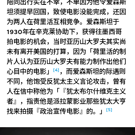
陪同出行实在不幸，不单因为他令爱森斯
坦须提早回国，致使电影没能完成，还因
为两人在荷里活互相竞争。爱森斯坦于
1930年在辛克莱协助下，获得往墨西哥
拍电影的机会，当时亚历山大罗夫其实尚
未有离开美国的打算，因为「荷里活的制
片人认为亚历山大罗夫有能力制作出他们
[4]
心目中的电影」
，而爱森斯坦的际遇则
不同，他饱受反犹太主义言论攻击，曾有
人在信中称他为「『犹太布尔什维克主义
者』，指责他是派拉蒙影业那些犹太大亨
[5]
找来拍摄『政治宣传电影』的。」