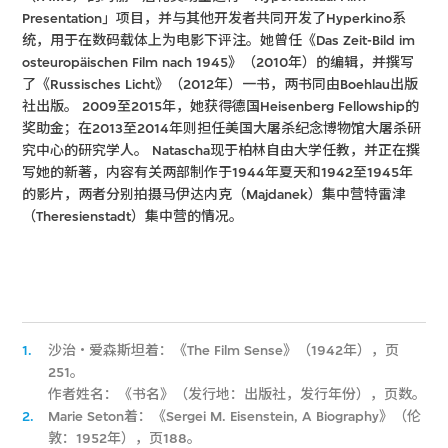
Presentation」项目，并与其他开发者共同开发了Hyperkino系
统，用于在数码载体上为电影下评注。她曾任《Das Zeit-Bild im
osteuropäischen Film nach 1945》（2010年）的编辑，并撰写
了《Russisches Licht》（2012年）一书，两书同由Boehlau出版
社出版。 2009至2015年，她获得德国Heisenberg Fellowship的
奖助金；在2013至2014年则担任美国大屠杀纪念博物馆大屠杀研
究中心的研究学人。 Natascha现于柏林自由大学任教，并正在撰
写她的新著，内容有关两部制作于1944年夏天和1942至1945年
的影片，两者分别拍摄马伊达内克（Majdanek）集中营特雷津
（Theresienstadt）集中营的情况。
1.
沙治‧爱森斯坦着：《The Film Sense》（1942年），页
251。
作者姓名：《书名》（发行地：出版社，发行年份），页数。
2.
Marie Seton着：《Sergei M. Eisenstein, A Biography》（伦
敦：1952年），页188。