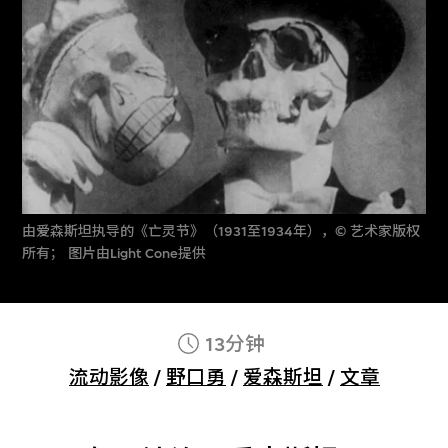
由爱森斯坦执导的《亡灵节》（1931至1934年），© 艺术家版权
所有； 图片由Light Cone提供
13分钟
流动影像
/
野口勇
/
爱森斯坦
/
文章