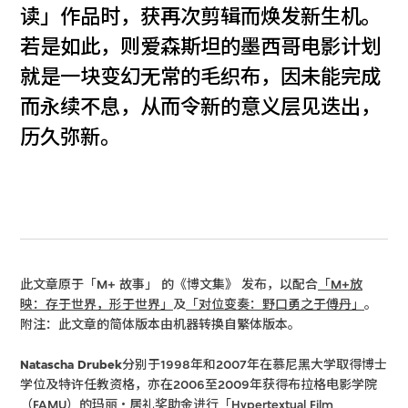
读」作品时，获再次剪辑而焕发新生机。
若是如此，则爱森斯坦的墨西哥电影计划
就是一块变幻无常的毛织布，因未能完成
而永续不息，从而令新的意义层见迭出，
历久弥新。
此文章原于「M+ 故事」 的《博文集》 发布，以配合
「M+放
映：存于世界，形于世界」
及
「对位变奏：野口勇之于傅丹」
。
附注：此文章的简体版本由机器转换自繁体版本。
Natascha Drubek
分别于1998年和2007年在慕尼黑大学取得博士
学位及特许任教资格，亦在2006至2009年获得布拉格电影学院
（FAMU）的玛丽‧居礼奖助金进行「Hypertextual Film