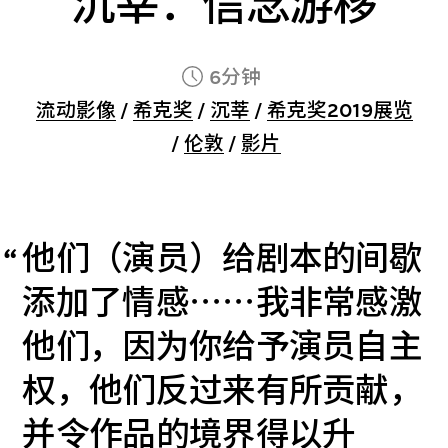
沉莘：信念游移
6分钟
流动影像
/
希克奖
/
沉莘
/
希克奖2019展览
/
伦敦
/
影片
他们（演员）给剧本的间歇
添加了情感⋯⋯我非常感激
他们，因为你给予演员自主
权，他们反过来有所贡献，
并令作品的境界得以升