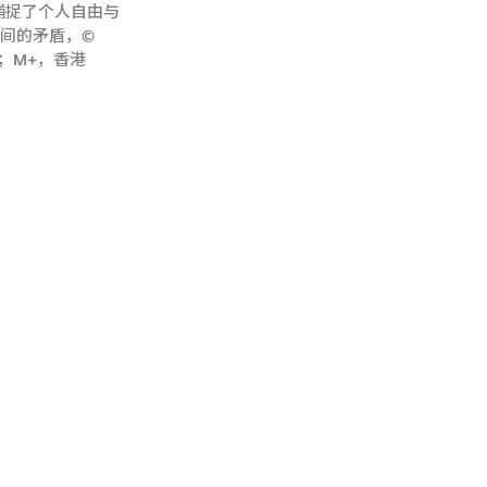
）捕捉了个人自由与
间的矛盾，©
Lai；M+，香港