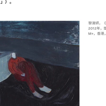
像」）。
黎清妍，
2012年
M+，香港，© 