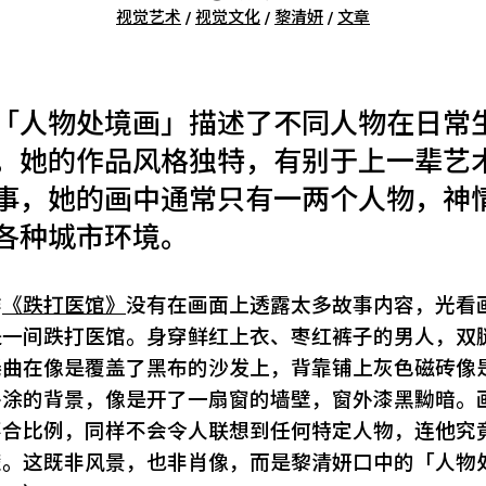
视觉艺术
/
视觉文化
/
黎清妍
/
文章
「人物处境画」描述了不同人物在日常
。她的作品风格独特，有别于上一辈艺
事，她的画中通常只有一两个人物，神
各种城市环境。
作
《跌打医馆》
没有在画面上透露太多故事内容，光看
是一间跌打医馆。身穿鲜红上衣、枣红裤子的男人，双
蜷曲在像是覆盖了黑布的沙发上，背靠铺上灰色磁砖像
平涂的背景，像是开了一扇窗的墙壁，窗外漆黑黝暗。
不合比例，同样不会令人联想到任何特定人物，连他究
楚。这既非风景，也非肖像，而是黎清妍口中的「人物