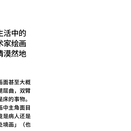
生活中的
术家绘画
情漠然地
画面甚至大概
腿屈曲，双臂
是床的事物。
画中主角面目
竟是病人还是
处境画」（也