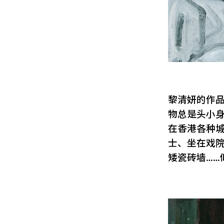
黎清妍的作
物总是头小
在香港各种
士、坐在戏
矮瓷砖墙……