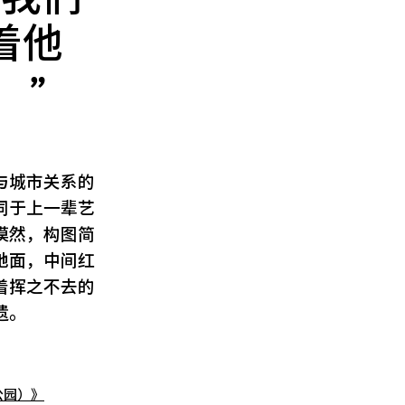
着他
。
与城市关系的
同于上一辈艺
漠然，构图简
地面，中间红
着挥之不去的
遗。
公园）》