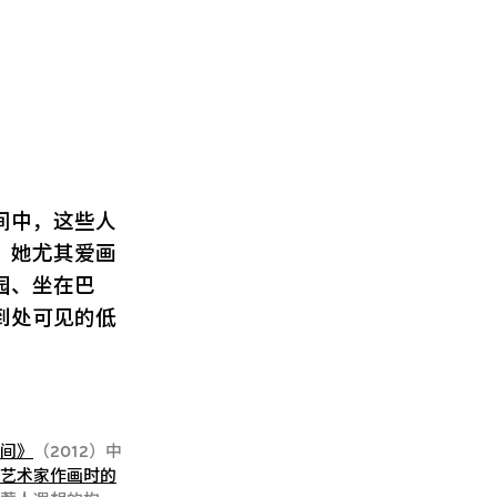
间中，这些人
。她尤其爱画
园、坐在巴
到处可见的低
房间》
（2012）中
出艺术家作画时的