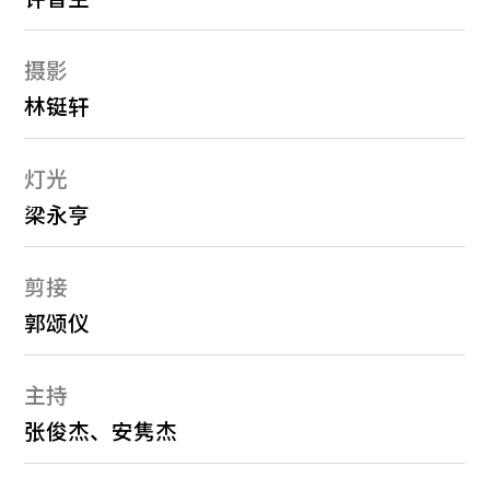
摄影
林铤轩
灯光
梁永亨
剪接
郭颂仪
主持
张俊杰、安隽杰