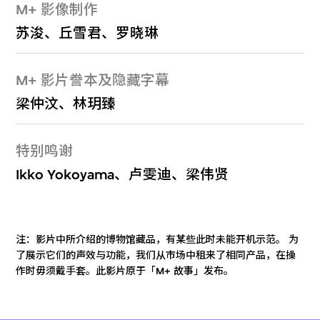
M+ 影像制作
苏浚、丘雪君、罗晓琳
M+ 影片誊本及隐藏字幕
梁仲汶、林玥臻
特别鸣谢
Ikko Yokoyama、卢雯迪、梁伟贤
注：影片中所介绍的博物馆藏品，有某些此时未能开机示范。 为
了展示它们的声效与功能，我们从市场中租来了相同产品，在操
作时毋须戴手套。此影片原于「M+ 故事」发布。