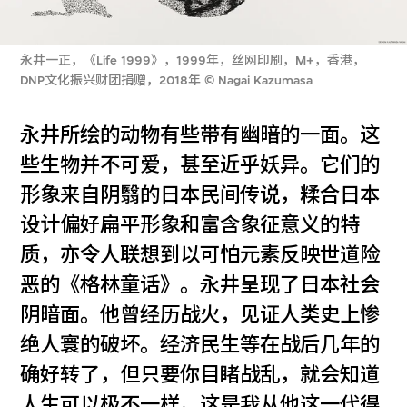
永井一正，《Life 1999》，1999年，丝网印刷，M+，香港，
DNP文化振兴财团捐赠，2018年 © Nagai Kazumasa
永井所绘的动物有些带有幽暗的一面。这
些生物并不可爱，甚至近乎妖异。它们的
形象来自阴翳的日本民间传说，糅合日本
设计偏好扁平形象和富含象征意义的特
质，亦令人联想到以可怕元素反映世道险
恶的《格林童话》。永井呈现了日本社会
阴暗面。他曾经历战火，见证人类史上惨
绝人寰的破坏。经济民生等在战后几年的
确好转了，但只要你目睹战乱，就会知道
人生可以极不一样。这是我从他这一代得