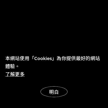
8048 (廣東話)
8048 (英語)
本網站使用「Cookies」為你提供最好的網站
草間彌生
草間彌生
體驗。
外衣
外衣
了解更多
明白
展示更多